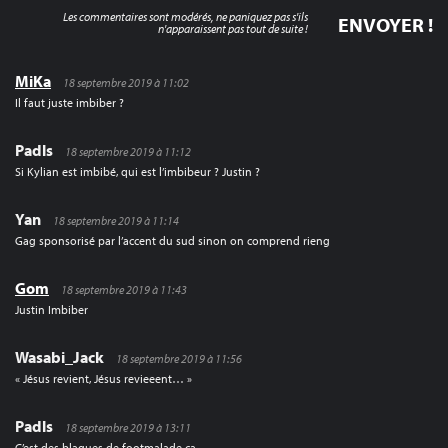
Les commentaires sont modérés, ne paniquez pas s'ils
n'apparaissent pas tout de suite !
MiKa
18 septembre 2019 à 11:02
Il faut juste imbiber ?
Padls
18 septembre 2019 à 11:12
Si Kylian est imbibé, qui est l’imbibeur ? Justin ?
Yan
18 septembre 2019 à 11:14
Gag sponsorisé par l’accent du sud sinon on comprend rieng
Gom
18 septembre 2019 à 11:43
Justin Imbiber
Wasabi_Jack
18 septembre 2019 à 11:56
« Jésus revient, Jésus revieeent… »
Padls
18 septembre 2019 à 13:11
C’est des blagues de footmalade ça