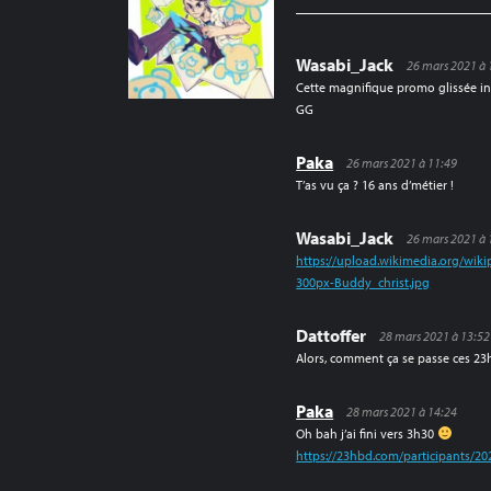
Wasabi_Jack
26 mars 2021 à 
Cette magnifique promo glissée in 
GG
Paka
26 mars 2021 à 11:49
T’as vu ça ? 16 ans d’métier !
Wasabi_Jack
26 mars 2021 à 
https://upload.wikimedia.org/wik
300px-Buddy_christ.jpg
Dattoffer
28 mars 2021 à 13:52
Alors, comment ça se passe ces 23
Paka
28 mars 2021 à 14:24
Oh bah j’ai fini vers 3h30
https://23hbd.com/participants/20