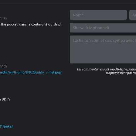
11:45
the pocket, dans la continuité du strip!
12:02
Les commentaires sont modérés, ne panique
ipedia/en/thumb/9/93/Buddy_christ.jpg/
n'apparaissent pas tou
h BD ??
21/paka/