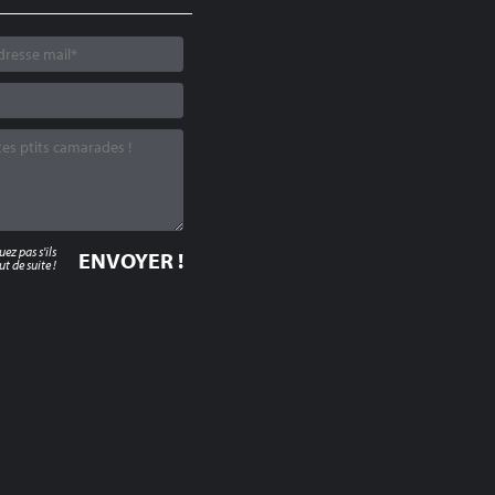
z pas s'ils
t de suite !