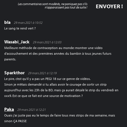
Les commentaires sont modérés, ne paniquez pas s'ils
n'apparaissent pas tout de suite !
bla
29 mars 2021 à 10:52
Le sang te rend vert ?
Wasabi_Jack
29 mars 2021 à 12:03
Meilleure méthode de contraception au monde: montrer une vidéo
d’accouchement et des premières années du bambin à tous jeunes futurs
parents.
Sparkthor
29 mars 2021 à 12:19
Le pire, c’est qu’il y a pas un PEGI 18 sur ce genre de vidéos.
Sinon je m’étais demandé si tu allais avoir le courage de sortir un strip
aujourd’hui avec les 23h de la BD, mais ça aurait décalé le strip du vendredi en
xxx9. Est ce que ce fait est une source de motivation ?
Paka
29 mars 2021 à 12:21
Ouais j’ai juste pas eu le temps de faire tous mes strips de ma semaine, mais
sinon ÇA PASSE