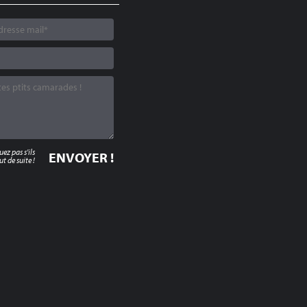
z pas s'ils
t de suite !