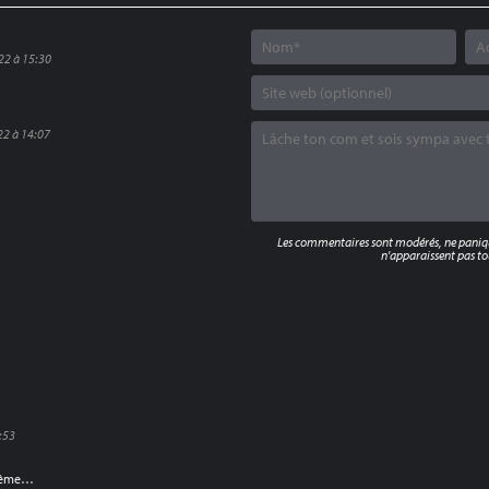
22 à 15:30
22 à 14:07
Les commentaires sont modérés, ne panique
n'apparaissent pas tou
7:53
 même…