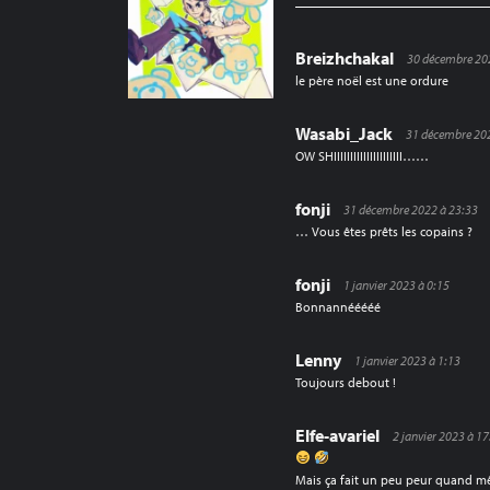
Breizhchakal
30 décembre 20
le père noël est une ordure
Wasabi_Jack
31 décembre 20
OW SHIIIIIIIIIIIIIIIIIIIII……
fonji
31 décembre 2022 à 23:33
… Vous êtes prêts les copains ?
fonji
1 janvier 2023 à 0:15
Bonnannééééé
Lenny
1 janvier 2023 à 1:13
Toujours debout !
Elfe-avariel
2 janvier 2023 à 1
Mais ça fait un peu peur quand