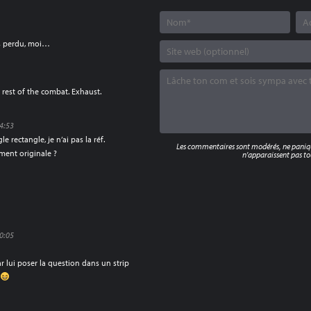
s perdu, moi…
rest of the combat. Exhaust.
14:53
e rectangle, je n’ai pas la réf.
Les commentaires sont modérés, ne panique
ment originale ?
n'apparaissent pas tou
10:05
r lui poser la question dans un strip
e