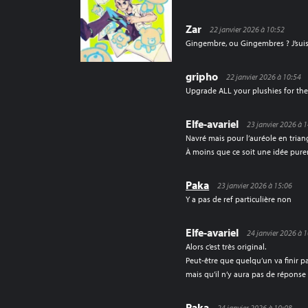
Zar
22 janvier 2026 à 10:52
Gingembre, ou Gingembres ? J’sui
gripho
22 janvier 2026 à 10:54
Upgrade ALL your plushies for the 
Elfe-avariel
23 janvier 2026 à 
Navré mais pour l’auréole en triangl
À moins que ce soit une idée pure
Paka
23 janvier 2026 à 15:06
Y a pas de ref particulière non
Elfe-avariel
24 janvier 2026 à 
Alors c’est très original.
Peut-être que quelqu’un va finir pa
mais qu’il n’y aura pas de répons
Paka
24 janvier 2026 à 10:08