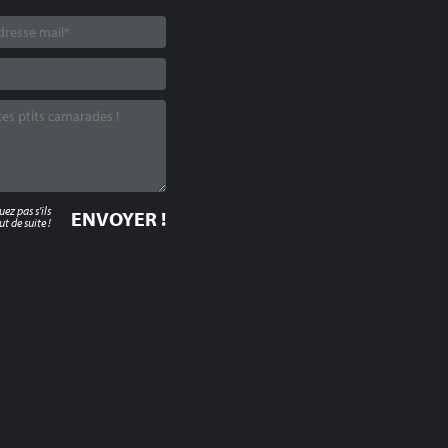
z pas s'ils
t de suite !