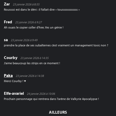
Zar
23 janvier 2026 à 8:55
Roussssi est dans le déni : il fallait dire « toussssssssssss »
Fred
23 janvier 2026 à 9:27
Ah ouais le copier coller d’hier, t’es un génie !
sa
23 janvier 2026 à 9:49
prendre la place de ses subalternes c’est vraiment un management toxic non ?
Courby
23 janvier 2026 à 14:35
J’aime beaucoup les strips en ce moment !
Paka
23 janvier 2026 à 14:38
Merci Courby ! ♥
Elfe-avariel
24 janvier 2026 à 10:06
Prochain personnage qui rentrera dans l’arène de Valkyrie Apocalypse !
AILLEURS